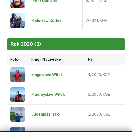
Peter Dunajćik
6/2021/KGE
Radosław Dudek
7/2021/KGE
Rok 2020 (5)
Foto
Imię i Nazwisko
Nr
Magdalena Witek
4/2020/KGE
Przemysław Witek
5/2020/KGE
Eugeniusz Halo
3/2020/KGE