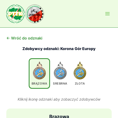
Przejdź
do
treści
← Wróć do odznaki
Zdobywcy odznaki: Korona Gór Europy
BRĄZOWA
SREBRNA
ZŁOTA
Kliknij ikonę odznaki aby zobaczyć zdobywców
Brązowa