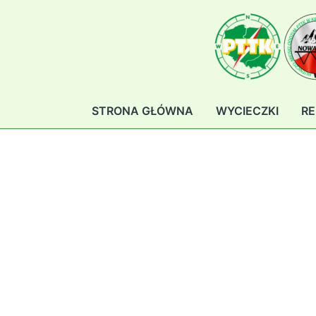
Przejdź
do
treści
STRONA GŁÓWNA
WYCIECZKI
RE