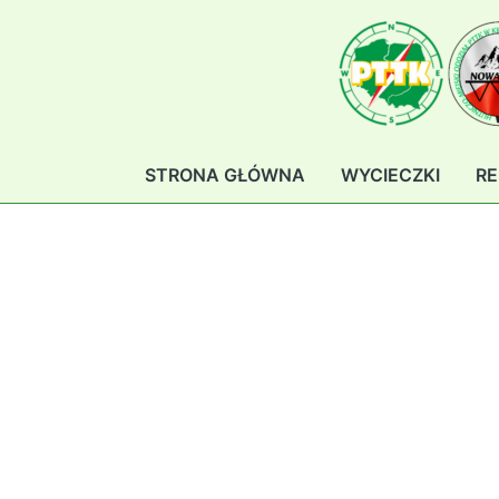
Przejdź
do
treści
STRONA GŁÓWNA
WYCIECZKI
RE