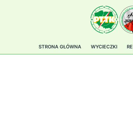
Przejdź
do
treści
STRONA GŁÓWNA
WYCIECZKI
RE