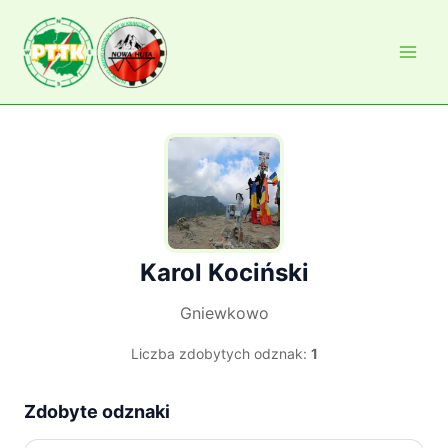
Przejdź
do
treści
Karol Kociński
Gniewkowo
Liczba zdobytych odznak:
1
Zdobyte odznaki