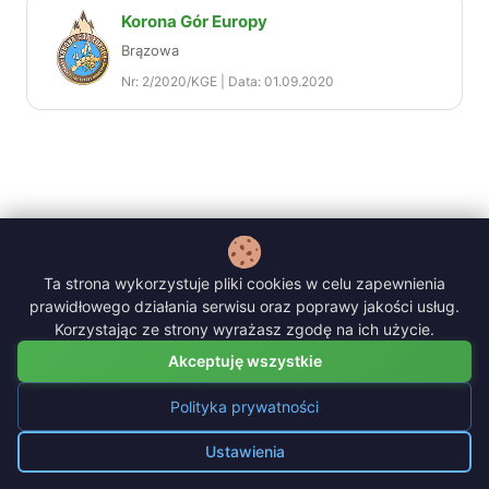
Korona Gór Europy
Brązowa
Nr: 2/2020/KGE | Data: 01.09.2020
Ta strona wykorzystuje pliki cookies w celu zapewnienia
prawidłowego działania serwisu oraz poprawy jakości usług.
Korzystając ze strony wyrażasz zgodę na ich użycie.
Akceptuję wszystkie
Polityka prywatności
Polityka prywatności
|
Logowanie prowadzącego
Ustawienia
Zarządzaj cookies