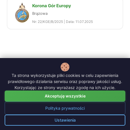
Korona Gór Europy
Brązowa
Nr: 22/KGE/B/2025 | Data: 11.07.2025
Ta strona wykorzystuje pliki cookies w celu zapewnienia
prawidłowego działania serwisu oraz poprawy jakości usług.
Korzystając ze strony wyrażasz zgodę na ich użycie.
Akceptuję wszystkie
Polityka prywatności
Polityka prywatności
|
Logowanie prowadzącego
Ustawienia
Zarządzaj cookies