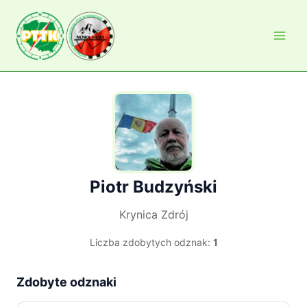
Przejdź
do
treści
Piotr Budzyński
Krynica Zdrój
Liczba zdobytych odznak:
1
Zdobyte odznaki