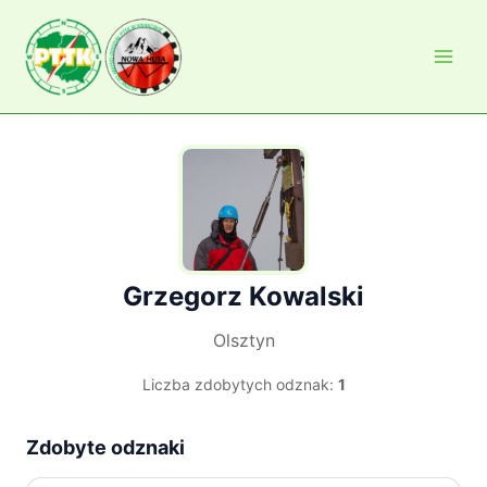
Przejdź
do
treści
Grzegorz Kowalski
Olsztyn
Liczba zdobytych odznak:
1
Zdobyte odznaki