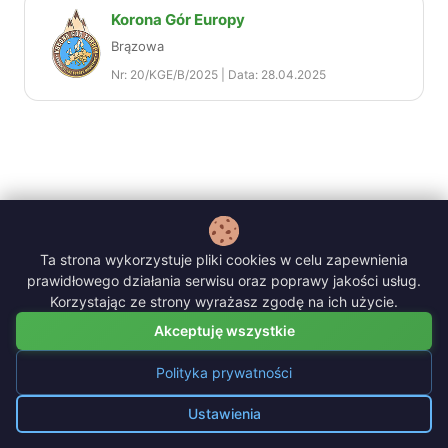
Korona Gór Europy
Brązowa
Nr: 20/KGE/B/2025 | Data: 28.04.2025
Ta strona wykorzystuje pliki cookies w celu zapewnienia
prawidłowego działania serwisu oraz poprawy jakości usług.
Korzystając ze strony wyrażasz zgodę na ich użycie.
Akceptuję wszystkie
Polityka prywatności
Polityka prywatności
|
Logowanie prowadzącego
Ustawienia
Zarządzaj cookies