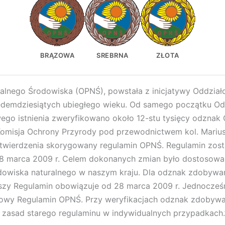
BRĄZOWA
SREBRNA
ZŁOTA
ralnego Środowiska (OPNŚ), powstała z inicjatywy Oddział
iedemdziesiątych ubiegłego wieku. Od samego początku Od
ego istnienia zweryfikowano około 12-stu tysięcy odznak
Komisja Ochrony Przyrody pod przewodnictwem kol. Mariu
wierdzenia skorygowany regulamin OPNŚ. Regulamin został
8 marca 2009 r. Celem dokonanych zmian było dostosowa
owiska naturalnego w naszym kraju. Dla odznak zdobywa
ejszy Regulamin obowiązuje od 28 marca 2009 r. Jednocześn
wy Regulamin OPNŚ. Przy weryfikacjach odznak zdobywa
 zasad starego regulaminu w indywidualnych przypadkach.