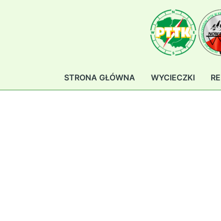
Przejdź
do
treści
STRONA GŁÓWNA
WYCIECZKI
RE